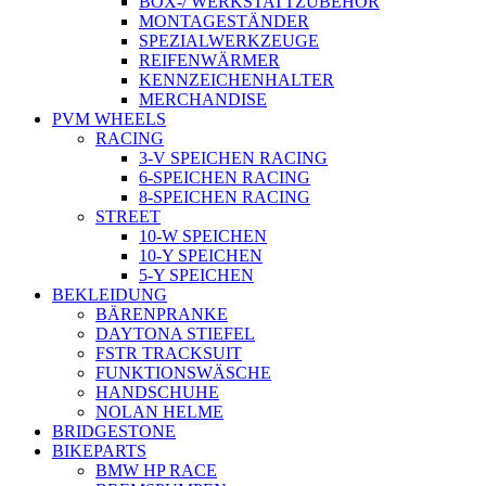
BOX-/ WERKSTATTZUBEHÖR
MONTAGESTÄNDER
SPEZIALWERKZEUGE
REIFENWÄRMER
KENNZEICHENHALTER
MERCHANDISE
PVM WHEELS
RACING
3-V SPEICHEN RACING
6-SPEICHEN RACING
8-SPEICHEN RACING
STREET
10-W SPEICHEN
10-Y SPEICHEN
5-Y SPEICHEN
BEKLEIDUNG
BÄRENPRANKE
DAYTONA STIEFEL
FSTR TRACKSUIT
FUNKTIONSWÄSCHE
HANDSCHUHE
NOLAN HELME
BRIDGESTONE
BIKEPARTS
BMW HP RACE