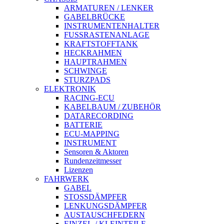
ARMATUREN / LENKER
GABELBRÜCKE
INSTRUMENTENHALTER
FUSSRASTENANLAGE
KRAFTSTOFFTANK
HECKRAHMEN
HAUPTRAHMEN
SCHWINGE
STURZPADS
ELEKTRONIK
RACING-ECU
KABELBAUM / ZUBEHÖR
DATARECORDING
BATTERIE
ECU-MAPPING
INSTRUMENT
Sensoren & Aktoren
Rundenzeitmesser
Lizenzen
FAHRWERK
GABEL
STOSSDÄMPFER
LENKUNGSDÄMPFER
AUSTAUSCHFEDERN
EINZEL-/ KLEINTEILE