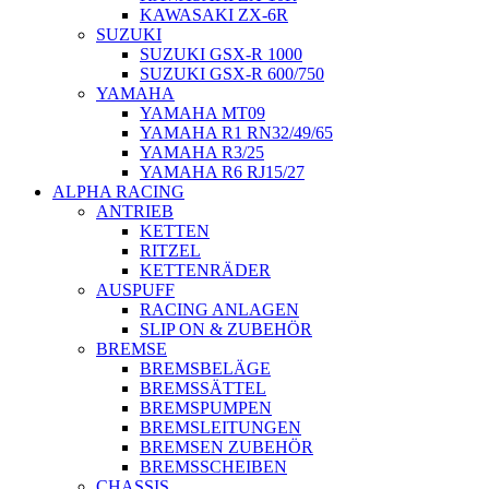
KAWASAKI ZX-6R
SUZUKI
SUZUKI GSX-R 1000
SUZUKI GSX-R 600/750
YAMAHA
YAMAHA MT09
YAMAHA R1 RN32/49/65
YAMAHA R3/25
YAMAHA R6 RJ15/27
ALPHA RACING
ANTRIEB
KETTEN
RITZEL
KETTENRÄDER
AUSPUFF
RACING ANLAGEN
SLIP ON & ZUBEHÖR
BREMSE
BREMSBELÄGE
BREMSSÄTTEL
BREMSPUMPEN
BREMSLEITUNGEN
BREMSEN ZUBEHÖR
BREMSSCHEIBEN
CHASSIS