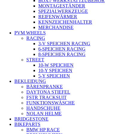
BOX-/ WERKSTATTZUBEHÖR
MONTAGESTÄNDER
SPEZIALWERKZEUGE
REIFENWÄRMER
KENNZEICHENHALTER
MERCHANDISE
PVM WHEELS
RACING
3-V SPEICHEN RACING
6-SPEICHEN RACING
8-SPEICHEN RACING
STREET
10-W SPEICHEN
10-Y SPEICHEN
5-Y SPEICHEN
BEKLEIDUNG
BÄRENPRANKE
DAYTONA STIEFEL
FSTR TRACKSUIT
FUNKTIONSWÄSCHE
HANDSCHUHE
NOLAN HELME
BRIDGESTONE
BIKEPARTS
BMW HP RACE