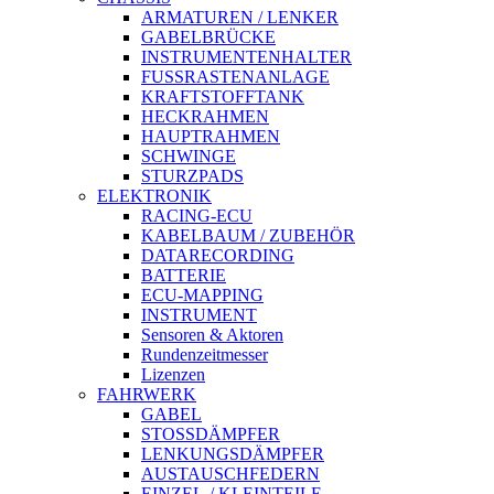
ARMATUREN / LENKER
GABELBRÜCKE
INSTRUMENTENHALTER
FUSSRASTENANLAGE
KRAFTSTOFFTANK
HECKRAHMEN
HAUPTRAHMEN
SCHWINGE
STURZPADS
ELEKTRONIK
RACING-ECU
KABELBAUM / ZUBEHÖR
DATARECORDING
BATTERIE
ECU-MAPPING
INSTRUMENT
Sensoren & Aktoren
Rundenzeitmesser
Lizenzen
FAHRWERK
GABEL
STOSSDÄMPFER
LENKUNGSDÄMPFER
AUSTAUSCHFEDERN
EINZEL-/ KLEINTEILE