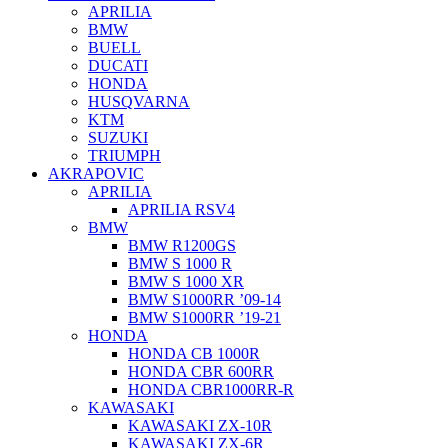
APRILIA
BMW
BUELL
DUCATI
HONDA
HUSQVARNA
KTM
SUZUKI
TRIUMPH
AKRAPOVIC
APRILIA
APRILIA RSV4
BMW
BMW R1200GS
BMW S 1000 R
BMW S 1000 XR
BMW S1000RR ’09-14
BMW S1000RR ’19-21
HONDA
HONDA CB 1000R
HONDA CBR 600RR
HONDA CBR1000RR-R
KAWASAKI
KAWASAKI ZX-10R
KAWASAKI ZX-6R