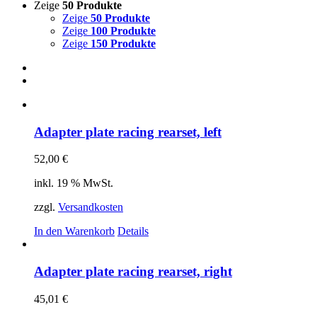
Zeige
50 Produkte
Zeige
50 Produkte
Zeige
100 Produkte
Zeige
150 Produkte
Adapter plate racing rearset, left
52,00
€
inkl. 19 % MwSt.
zzgl.
Versandkosten
In den Warenkorb
Details
Adapter plate racing rearset, right
45,01
€