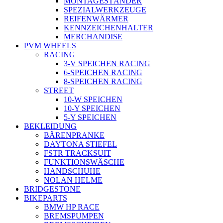
MONTAGESTÄNDER
SPEZIALWERKZEUGE
REIFENWÄRMER
KENNZEICHENHALTER
MERCHANDISE
PVM WHEELS
RACING
3-V SPEICHEN RACING
6-SPEICHEN RACING
8-SPEICHEN RACING
STREET
10-W SPEICHEN
10-Y SPEICHEN
5-Y SPEICHEN
BEKLEIDUNG
BÄRENPRANKE
DAYTONA STIEFEL
FSTR TRACKSUIT
FUNKTIONSWÄSCHE
HANDSCHUHE
NOLAN HELME
BRIDGESTONE
BIKEPARTS
BMW HP RACE
BREMSPUMPEN