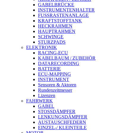
GABELBRÜCKE
INSTRUMENTENHALTER
FUSSRASTENANLAGE
KRAFTSTOFFTANK
HECKRAHMEN
HAUPTRAHMEN
SCHWINGE
STURZPADS
ELEKTRONIK
RACING-ECU
KABELBAUM / ZUBEHÖR
DATARECORDING
BATTERIE
ECU-MAPPING
INSTRUMENT
Sensoren & Aktoren
Rundenzeitmesser
Lizenzen
FAHRWERK
GABEL
STOSSDÄMPFER
LENKUNGSDÄMPFER
AUSTAUSCHFEDERN
EINZEL-/ KLEINTEILE
MOTOR