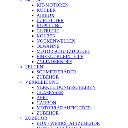
KIT-MOTOREN
KÜHLER
AIRBOX
LUFTFILTER
KUPPLUNG
GETRIEBE
KOLBEN
NOCKENWELLEN
ÖLWANNE
MOTORSCHUTZDECKEL
EINZEL-/ KLEINTEILE
ZYLINDERKOPF
FELGEN
SCHMIEDERÄDER
ZUBEHÖR
VERKLEIDUNG
VERKLEIDUNGSSCHEIBEN
GLASFASER
AVIO
CARBON
MOTORRADAUFKLEBER
ZUBEHÖR
ZUBEHÖR
BOX-/ WERKSTATTZUBEHÖR