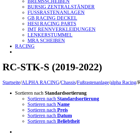
BREMSSCHEIBEN
BURSIG ZENTRALSTÄNDER
FUSSRASTENANLAGEN
GB RACING DECKEL
HESI RACING PARTS
IMT RENNVERKLEIDUNGEN
LENKERSTUMMEL
MRA SCHEIBEN
RACING
RC-STK-S (2019-2022)
Startseite
/
ALPHA RACING
/
Chassis
/
Fußrastenanlage
/
alpha Racing
/
R
Sortieren nach
Standardsortierung
Sortieren nach
Standardsortierung
Sortieren nach
Name
Sortieren nach
Preis
Sortieren nach
Datum
Sortieren nach
Beliebtheit