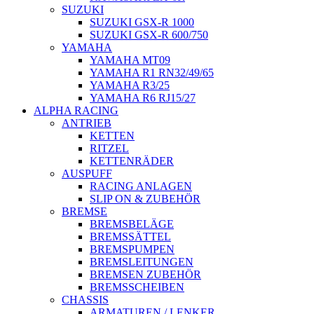
SUZUKI
SUZUKI GSX-R 1000
SUZUKI GSX-R 600/750
YAMAHA
YAMAHA MT09
YAMAHA R1 RN32/49/65
YAMAHA R3/25
YAMAHA R6 RJ15/27
ALPHA RACING
ANTRIEB
KETTEN
RITZEL
KETTENRÄDER
AUSPUFF
RACING ANLAGEN
SLIP ON & ZUBEHÖR
BREMSE
BREMSBELÄGE
BREMSSÄTTEL
BREMSPUMPEN
BREMSLEITUNGEN
BREMSEN ZUBEHÖR
BREMSSCHEIBEN
CHASSIS
ARMATUREN / LENKER