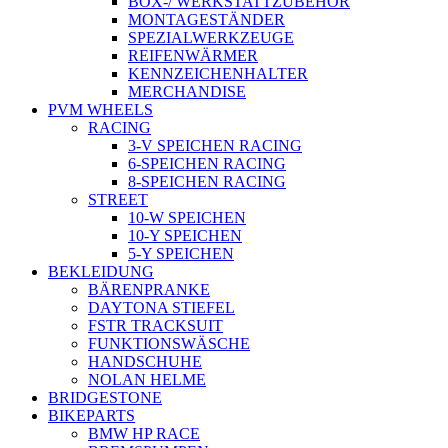
BOX-/ WERKSTATTZUBEHÖR
MONTAGESTÄNDER
SPEZIALWERKZEUGE
REIFENWÄRMER
KENNZEICHENHALTER
MERCHANDISE
PVM WHEELS
RACING
3-V SPEICHEN RACING
6-SPEICHEN RACING
8-SPEICHEN RACING
STREET
10-W SPEICHEN
10-Y SPEICHEN
5-Y SPEICHEN
BEKLEIDUNG
BÄRENPRANKE
DAYTONA STIEFEL
FSTR TRACKSUIT
FUNKTIONSWÄSCHE
HANDSCHUHE
NOLAN HELME
BRIDGESTONE
BIKEPARTS
BMW HP RACE