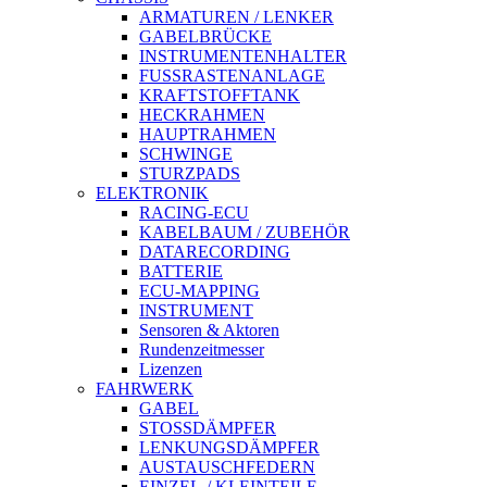
ARMATUREN / LENKER
GABELBRÜCKE
INSTRUMENTENHALTER
FUSSRASTENANLAGE
KRAFTSTOFFTANK
HECKRAHMEN
HAUPTRAHMEN
SCHWINGE
STURZPADS
ELEKTRONIK
RACING-ECU
KABELBAUM / ZUBEHÖR
DATARECORDING
BATTERIE
ECU-MAPPING
INSTRUMENT
Sensoren & Aktoren
Rundenzeitmesser
Lizenzen
FAHRWERK
GABEL
STOSSDÄMPFER
LENKUNGSDÄMPFER
AUSTAUSCHFEDERN
EINZEL-/ KLEINTEILE