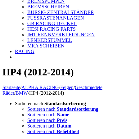
BREMSPUMPEN
BREMSSCHEIBEN
BURSIG ZENTRALSTÄNDER
FUSSRASTENANLAGEN
GB RACING DECKEL
HESI RACING PARTS
IMT RENNVERKLEIDUNGEN
LENKERSTUMMEL
MRA SCHEIBEN
RACING
HP4 (2012-2014)
Startseite
/
ALPHA RACING
/
Felgen
/
Geschmiedete
Räder
/
BMW
/
HP4 (2012-2014)
Sortieren nach
Standardsortierung
Sortieren nach
Standardsortierung
Sortieren nach
Name
Sortieren nach
Preis
Sortieren nach
Datum
Sortieren nach
Beliebtheit