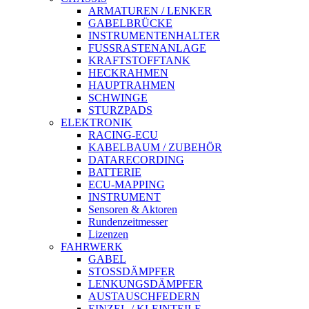
ARMATUREN / LENKER
GABELBRÜCKE
INSTRUMENTENHALTER
FUSSRASTENANLAGE
KRAFTSTOFFTANK
HECKRAHMEN
HAUPTRAHMEN
SCHWINGE
STURZPADS
ELEKTRONIK
RACING-ECU
KABELBAUM / ZUBEHÖR
DATARECORDING
BATTERIE
ECU-MAPPING
INSTRUMENT
Sensoren & Aktoren
Rundenzeitmesser
Lizenzen
FAHRWERK
GABEL
STOSSDÄMPFER
LENKUNGSDÄMPFER
AUSTAUSCHFEDERN
EINZEL-/ KLEINTEILE