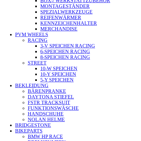
BOX-/ WERKSTATTZUBEHÖR
MONTAGESTÄNDER
SPEZIALWERKZEUGE
REIFENWÄRMER
KENNZEICHENHALTER
MERCHANDISE
PVM WHEELS
RACING
3-V SPEICHEN RACING
6-SPEICHEN RACING
8-SPEICHEN RACING
STREET
10-W SPEICHEN
10-Y SPEICHEN
5-Y SPEICHEN
BEKLEIDUNG
BÄRENPRANKE
DAYTONA STIEFEL
FSTR TRACKSUIT
FUNKTIONSWÄSCHE
HANDSCHUHE
NOLAN HELME
BRIDGESTONE
BIKEPARTS
BMW HP RACE