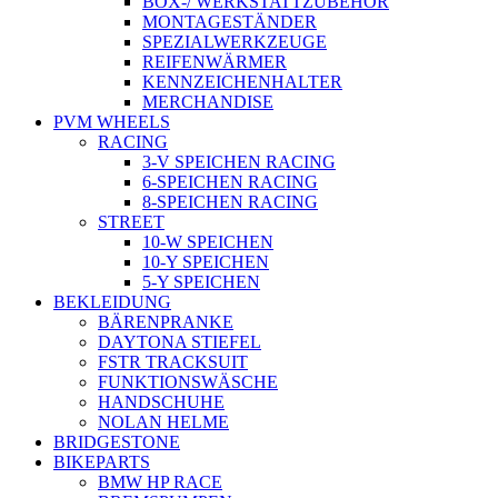
BOX-/ WERKSTATTZUBEHÖR
MONTAGESTÄNDER
SPEZIALWERKZEUGE
REIFENWÄRMER
KENNZEICHENHALTER
MERCHANDISE
PVM WHEELS
RACING
3-V SPEICHEN RACING
6-SPEICHEN RACING
8-SPEICHEN RACING
STREET
10-W SPEICHEN
10-Y SPEICHEN
5-Y SPEICHEN
BEKLEIDUNG
BÄRENPRANKE
DAYTONA STIEFEL
FSTR TRACKSUIT
FUNKTIONSWÄSCHE
HANDSCHUHE
NOLAN HELME
BRIDGESTONE
BIKEPARTS
BMW HP RACE