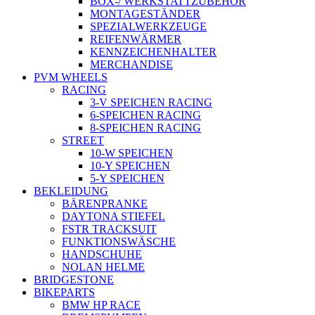
BOX-/ WERKSTATTZUBEHÖR
MONTAGESTÄNDER
SPEZIALWERKZEUGE
REIFENWÄRMER
KENNZEICHENHALTER
MERCHANDISE
PVM WHEELS
RACING
3-V SPEICHEN RACING
6-SPEICHEN RACING
8-SPEICHEN RACING
STREET
10-W SPEICHEN
10-Y SPEICHEN
5-Y SPEICHEN
BEKLEIDUNG
BÄRENPRANKE
DAYTONA STIEFEL
FSTR TRACKSUIT
FUNKTIONSWÄSCHE
HANDSCHUHE
NOLAN HELME
BRIDGESTONE
BIKEPARTS
BMW HP RACE