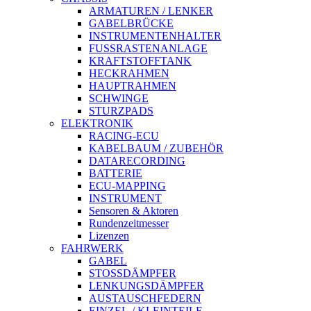
ARMATUREN / LENKER
GABELBRÜCKE
INSTRUMENTENHALTER
FUSSRASTENANLAGE
KRAFTSTOFFTANK
HECKRAHMEN
HAUPTRAHMEN
SCHWINGE
STURZPADS
ELEKTRONIK
RACING-ECU
KABELBAUM / ZUBEHÖR
DATARECORDING
BATTERIE
ECU-MAPPING
INSTRUMENT
Sensoren & Aktoren
Rundenzeitmesser
Lizenzen
FAHRWERK
GABEL
STOSSDÄMPFER
LENKUNGSDÄMPFER
AUSTAUSCHFEDERN
EINZEL-/ KLEINTEILE