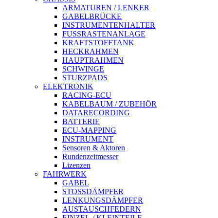
ARMATUREN / LENKER
GABELBRÜCKE
INSTRUMENTENHALTER
FUSSRASTENANLAGE
KRAFTSTOFFTANK
HECKRAHMEN
HAUPTRAHMEN
SCHWINGE
STURZPADS
ELEKTRONIK
RACING-ECU
KABELBAUM / ZUBEHÖR
DATARECORDING
BATTERIE
ECU-MAPPING
INSTRUMENT
Sensoren & Aktoren
Rundenzeitmesser
Lizenzen
FAHRWERK
GABEL
STOSSDÄMPFER
LENKUNGSDÄMPFER
AUSTAUSCHFEDERN
EINZEL-/ KLEINTEILE