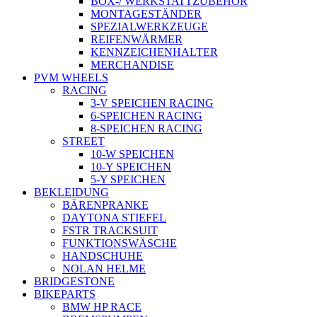
BOX-/ WERKSTATTZUBEHÖR
MONTAGESTÄNDER
SPEZIALWERKZEUGE
REIFENWÄRMER
KENNZEICHENHALTER
MERCHANDISE
PVM WHEELS
RACING
3-V SPEICHEN RACING
6-SPEICHEN RACING
8-SPEICHEN RACING
STREET
10-W SPEICHEN
10-Y SPEICHEN
5-Y SPEICHEN
BEKLEIDUNG
BÄRENPRANKE
DAYTONA STIEFEL
FSTR TRACKSUIT
FUNKTIONSWÄSCHE
HANDSCHUHE
NOLAN HELME
BRIDGESTONE
BIKEPARTS
BMW HP RACE