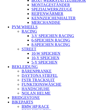
BOX-/ WERKSTATTZUBEHÖR
MONTAGESTÄNDER
SPEZIALWERKZEUGE
REIFENWÄRMER
KENNZEICHENHALTER
MERCHANDISE
PVM WHEELS
RACING
3-V SPEICHEN RACING
6-SPEICHEN RACING
8-SPEICHEN RACING
STREET
10-W SPEICHEN
10-Y SPEICHEN
5-Y SPEICHEN
BEKLEIDUNG
BÄRENPRANKE
DAYTONA STIEFEL
FSTR TRACKSUIT
FUNKTIONSWÄSCHE
HANDSCHUHE
NOLAN HELME
BRIDGESTONE
BIKEPARTS
BMW HP RACE