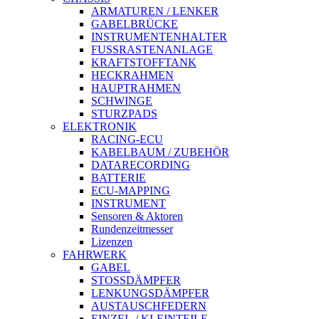
ARMATUREN / LENKER
GABELBRÜCKE
INSTRUMENTENHALTER
FUSSRASTENANLAGE
KRAFTSTOFFTANK
HECKRAHMEN
HAUPTRAHMEN
SCHWINGE
STURZPADS
ELEKTRONIK
RACING-ECU
KABELBAUM / ZUBEHÖR
DATARECORDING
BATTERIE
ECU-MAPPING
INSTRUMENT
Sensoren & Aktoren
Rundenzeitmesser
Lizenzen
FAHRWERK
GABEL
STOSSDÄMPFER
LENKUNGSDÄMPFER
AUSTAUSCHFEDERN
EINZEL-/ KLEINTEILE