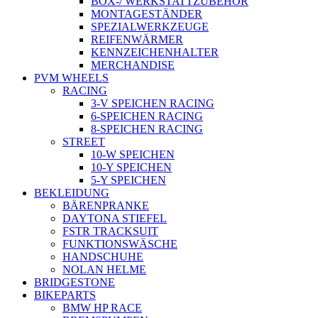
BOX-/ WERKSTATTZUBEHÖR
MONTAGESTÄNDER
SPEZIALWERKZEUGE
REIFENWÄRMER
KENNZEICHENHALTER
MERCHANDISE
PVM WHEELS
RACING
3-V SPEICHEN RACING
6-SPEICHEN RACING
8-SPEICHEN RACING
STREET
10-W SPEICHEN
10-Y SPEICHEN
5-Y SPEICHEN
BEKLEIDUNG
BÄRENPRANKE
DAYTONA STIEFEL
FSTR TRACKSUIT
FUNKTIONSWÄSCHE
HANDSCHUHE
NOLAN HELME
BRIDGESTONE
BIKEPARTS
BMW HP RACE