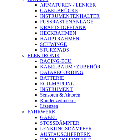
ARMATUREN / LENKER
GABELBRÜCKE
INSTRUMENTENHALTER
FUSSRASTENANLAGE
KRAFTSTOFFTANK
HECKRAHMEN
HAUPTRAHMEN
SCHWINGE
STURZPADS
ELEKTRONIK
RACING-ECU
KABELBAUM / ZUBEHÖR
DATARECORDING
BATTERIE
ECU-MAPPING
INSTRUMENT
Sensoren & Aktoren
Rundenzeitmesser
Lizenzen
FAHRWERK
GABEL
STOSSDÄMPFER
LENKUNGSDÄMPFER
AUSTAUSCHFEDERN
EINZEL-/ KLEINTEILE