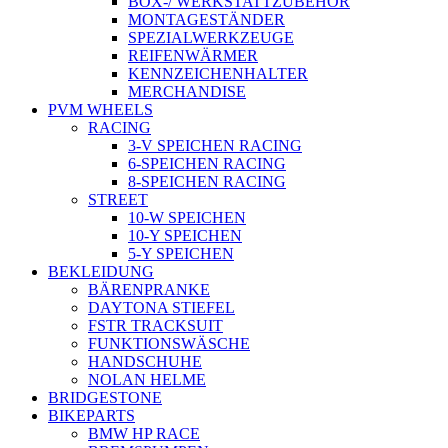
BOX-/ WERKSTATTZUBEHÖR
MONTAGESTÄNDER
SPEZIALWERKZEUGE
REIFENWÄRMER
KENNZEICHENHALTER
MERCHANDISE
PVM WHEELS
RACING
3-V SPEICHEN RACING
6-SPEICHEN RACING
8-SPEICHEN RACING
STREET
10-W SPEICHEN
10-Y SPEICHEN
5-Y SPEICHEN
BEKLEIDUNG
BÄRENPRANKE
DAYTONA STIEFEL
FSTR TRACKSUIT
FUNKTIONSWÄSCHE
HANDSCHUHE
NOLAN HELME
BRIDGESTONE
BIKEPARTS
BMW HP RACE