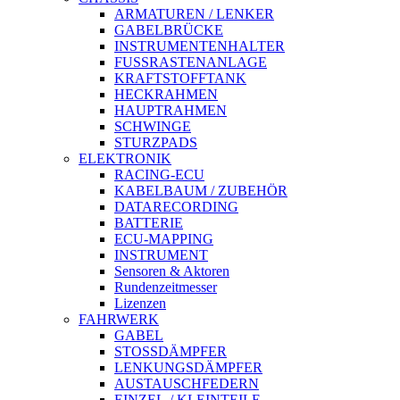
ARMATUREN / LENKER
GABELBRÜCKE
INSTRUMENTENHALTER
FUSSRASTENANLAGE
KRAFTSTOFFTANK
HECKRAHMEN
HAUPTRAHMEN
SCHWINGE
STURZPADS
ELEKTRONIK
RACING-ECU
KABELBAUM / ZUBEHÖR
DATARECORDING
BATTERIE
ECU-MAPPING
INSTRUMENT
Sensoren & Aktoren
Rundenzeitmesser
Lizenzen
FAHRWERK
GABEL
STOSSDÄMPFER
LENKUNGSDÄMPFER
AUSTAUSCHFEDERN
EINZEL-/ KLEINTEILE