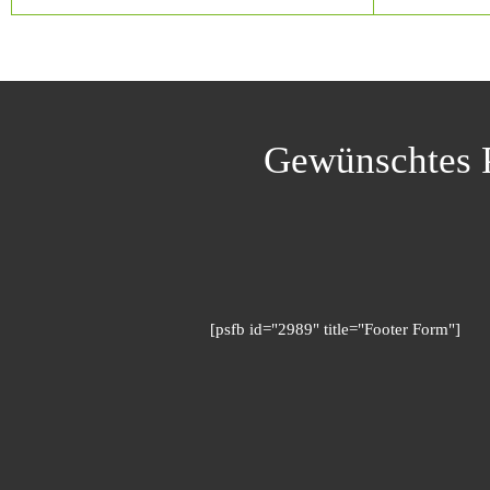
Gewünschtes P
[psfb id="2989" title="Footer Form"]