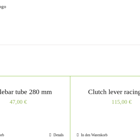
logo
lebar tube 280 mm
Clutch lever racin
47,00
€
115,00
€
orb
Details
In den Warenkorb