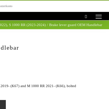
utzerkonto
2022)
,
S 1000 RR (2023-2024)
/
Brake lever guard OEM Handlebar
dlebar
2019- (K67) and M 1000 RR 2021- (K66), bolted