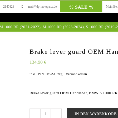
% SALE %
 – 2145823
mail@dp-motoparts.de
Mein Ben
M 1000 RR (2021-2022)
,
M 1000 RR (2023-2024)
,
S 1000 RR (2019-
Brake lever guard OEM Han
134,90
€
inkl. 19 % MwSt.
zzgl.
Versandkosten
Brake lever guard OEM Handlebar, BMW S 1000 RR 
IN DEN WARENKORB