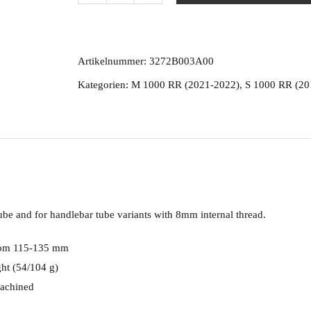
Brake
lever
guard
Artikelnummer:
3272B003A00
OEM
Kategorien:
M 1000 RR (2021-2022)
,
S 1000 RR (20
Handlebar
Menge
be and for handlebar tube variants with 8mm internal thread.
from 115-135 mm
ght (54/104 g)
achined