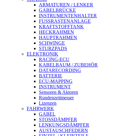
ARMATUREN / LENKER
GABELBRÜCKE
INSTRUMENTENHALTER
FUSSRASTENANLAGE
KRAFTSTOFFTANK
HECKRAHMEN
HAUPTRAHMEN
SCHWINGE
STURZPADS
ELEKTRONIK
RACING-ECU
KABELBAUM / ZUBEHÖR
DATARECORDING
BATTERIE
ECU-MAPPING
INSTRUMENT
Sensoren & Aktoren
Rundenzeitmesser
Lizenzen
FAHRWERK
GABEL
STOSSDÄMPFER
LENKUNGSDÄMPFER
AUSTAUSCHFEDERN
EINZEL-/ KLEINTEILE