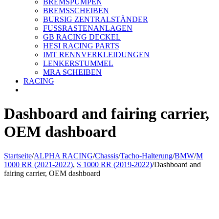
BREMSPUMPEN
BREMSSCHEIBEN
BURSIG ZENTRALSTÄNDER
FUSSRASTENANLAGEN
GB RACING DECKEL
HESI RACING PARTS
IMT RENNVERKLEIDUNGEN
LENKERSTUMMEL
MRA SCHEIBEN
RACING
Dashboard and fairing carrier,
OEM dashboard
Startseite
/
ALPHA RACING
/
Chassis
/
Tacho-Halterung
/
BMW
/
M
1000 RR (2021-2022)
,
S 1000 RR (2019-2022)
/
Dashboard and
fairing carrier, OEM dashboard