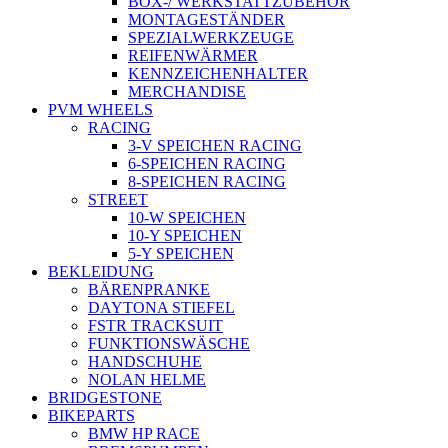
BOX-/ WERKSTATTZUBEHÖR
MONTAGESTÄNDER
SPEZIALWERKZEUGE
REIFENWÄRMER
KENNZEICHENHALTER
MERCHANDISE
PVM WHEELS
RACING
3-V SPEICHEN RACING
6-SPEICHEN RACING
8-SPEICHEN RACING
STREET
10-W SPEICHEN
10-Y SPEICHEN
5-Y SPEICHEN
BEKLEIDUNG
BÄRENPRANKE
DAYTONA STIEFEL
FSTR TRACKSUIT
FUNKTIONSWÄSCHE
HANDSCHUHE
NOLAN HELME
BRIDGESTONE
BIKEPARTS
BMW HP RACE