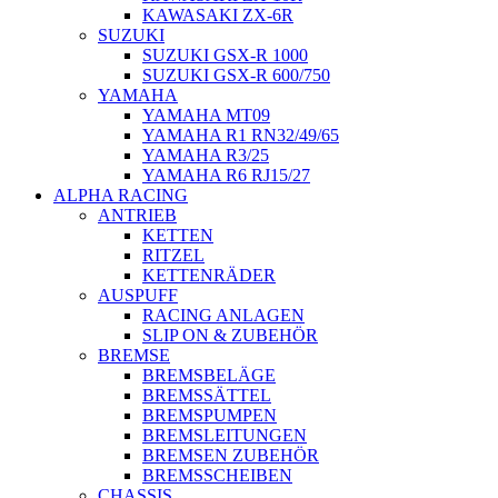
KAWASAKI ZX-6R
SUZUKI
SUZUKI GSX-R 1000
SUZUKI GSX-R 600/750
YAMAHA
YAMAHA MT09
YAMAHA R1 RN32/49/65
YAMAHA R3/25
YAMAHA R6 RJ15/27
ALPHA RACING
ANTRIEB
KETTEN
RITZEL
KETTENRÄDER
AUSPUFF
RACING ANLAGEN
SLIP ON & ZUBEHÖR
BREMSE
BREMSBELÄGE
BREMSSÄTTEL
BREMSPUMPEN
BREMSLEITUNGEN
BREMSEN ZUBEHÖR
BREMSSCHEIBEN
CHASSIS