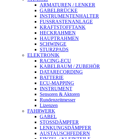
ARMATUREN / LENKER
GABELBRÜCKE
INSTRUMENTENHALTER
FUSSRASTENANLAGE
KRAFTSTOFFTANK
HECKRAHMEN
HAUPTRAHMEN
SCHWINGE
STURZPADS
ELEKTRONIK
RACING-ECU
KABELBAUM / ZUBEHÖR
DATARECORDING
BATTERIE
ECU-MAPPING
INSTRUMENT
Sensoren & Aktoren
Rundenzeitmesser
Lizenzen
FAHRWERK
GABEL
STOSSDÄMPFER
LENKUNGSDÄMPFER
AUSTAUSCHFEDERN
EINZEL-/ KLEINTEILE