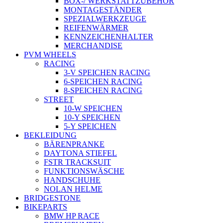
BOX-/ WERKSTATTZUBEHÖR
MONTAGESTÄNDER
SPEZIALWERKZEUGE
REIFENWÄRMER
KENNZEICHENHALTER
MERCHANDISE
PVM WHEELS
RACING
3-V SPEICHEN RACING
6-SPEICHEN RACING
8-SPEICHEN RACING
STREET
10-W SPEICHEN
10-Y SPEICHEN
5-Y SPEICHEN
BEKLEIDUNG
BÄRENPRANKE
DAYTONA STIEFEL
FSTR TRACKSUIT
FUNKTIONSWÄSCHE
HANDSCHUHE
NOLAN HELME
BRIDGESTONE
BIKEPARTS
BMW HP RACE