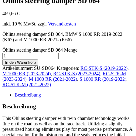
Öhlins steering damper SD 064
469,66
€
inkl. 19 % MwSt.
zzgl.
Versandkosten
Öhlins steering damper SD 064, BMW S 1000 RR 2019-2022
(K67) and M 1000 RR 2021- (K66)
Öhlins steering damper SD 064 Menge
In den Warenkorb
Artikelnummer:
SU-SD064
Kategorien:
RC-STK-S (2019-2022)
,
M 1000 RR (2023-2024)
,
RC-STK-S (2023-2024)
,
RC-STK-M
(2023-2024)
,
M 1000 RR (2021-2022)
,
S 1000 RR (2019-2022)
,
RC-STK-M (2021-2022)
Beschreibung
Beschreibung
This Öhlins steering damper with twin-chamber technology works
fine on the road as well as on the race track. Utilizing a slightly
pressurized housing eliminates play for most precise performance. A
special coating for the piston rod and the seals reduces the initial