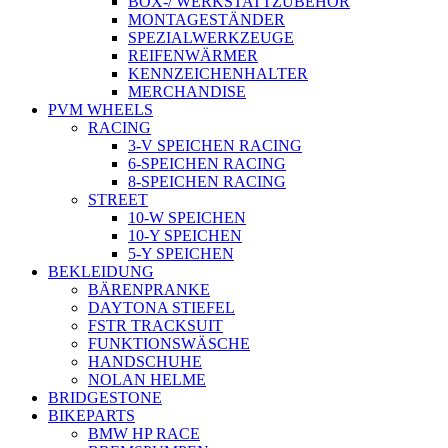
BOX-/ WERKSTATTZUBEHÖR
MONTAGESTÄNDER
SPEZIALWERKZEUGE
REIFENWÄRMER
KENNZEICHENHALTER
MERCHANDISE
PVM WHEELS
RACING
3-V SPEICHEN RACING
6-SPEICHEN RACING
8-SPEICHEN RACING
STREET
10-W SPEICHEN
10-Y SPEICHEN
5-Y SPEICHEN
BEKLEIDUNG
BÄRENPRANKE
DAYTONA STIEFEL
FSTR TRACKSUIT
FUNKTIONSWÄSCHE
HANDSCHUHE
NOLAN HELME
BRIDGESTONE
BIKEPARTS
BMW HP RACE