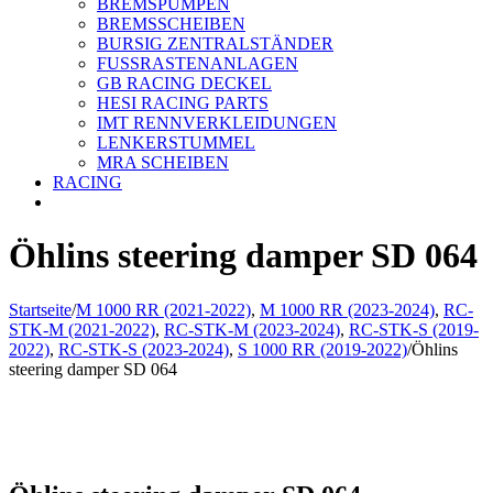
BREMSPUMPEN
BREMSSCHEIBEN
BURSIG ZENTRALSTÄNDER
FUSSRASTENANLAGEN
GB RACING DECKEL
HESI RACING PARTS
IMT RENNVERKLEIDUNGEN
LENKERSTUMMEL
MRA SCHEIBEN
RACING
Öhlins steering damper SD 064
Startseite
/
M 1000 RR (2021-2022)
,
M 1000 RR (2023-2024)
,
RC-
STK-M (2021-2022)
,
RC-STK-M (2023-2024)
,
RC-STK-S (2019-
2022)
,
RC-STK-S (2023-2024)
,
S 1000 RR (2019-2022)
/
Öhlins
steering damper SD 064