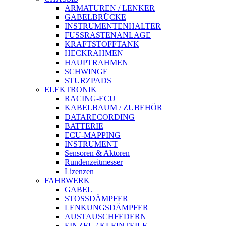
ARMATUREN / LENKER
GABELBRÜCKE
INSTRUMENTENHALTER
FUSSRASTENANLAGE
KRAFTSTOFFTANK
HECKRAHMEN
HAUPTRAHMEN
SCHWINGE
STURZPADS
ELEKTRONIK
RACING-ECU
KABELBAUM / ZUBEHÖR
DATARECORDING
BATTERIE
ECU-MAPPING
INSTRUMENT
Sensoren & Aktoren
Rundenzeitmesser
Lizenzen
FAHRWERK
GABEL
STOSSDÄMPFER
LENKUNGSDÄMPFER
AUSTAUSCHFEDERN
EINZEL-/ KLEINTEILE