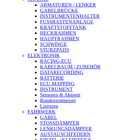
ARMATUREN / LENKER
GABELBRÜCKE
INSTRUMENTENHALTER
FUSSRASTENANLAGE
KRAFTSTOFFTANK
HECKRAHMEN
HAUPTRAHMEN
SCHWINGE
STURZPADS
ELEKTRONIK
RACING-ECU
KABELBAUM / ZUBEHÖR
DATARECORDING
BATTERIE
ECU-MAPPING
INSTRUMENT
Sensoren & Aktoren
Rundenzeitmesser
Lizenzen
FAHRWERK
GABEL
STOSSDÄMPFER
LENKUNGSDÄMPFER
AUSTAUSCHFEDERN
EINZEL-/ KLEINTEILE