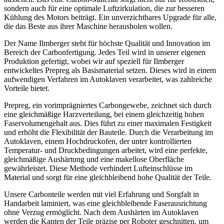
sondern auch für eine optimale Luftzirkulation, die zur besseren
Kühlung des Motors beiträgt. Ein unverzichtbares Upgrade für alle,
die das Beste aus ihrer Maschine herausholen wollen.
Der Name Ilmberger steht für höchste Qualität und Innovation im
Bereich der Carbonfertigung. Jedes Teil wird in unserer eigenen
Produktion gefertigt, wobei wir auf speziell für Ilmberger
entwickeltes Prepreg als Basismaterial setzen. Dieses wird in einem
aufwendigen Verfahren im Autoklaven verarbeitet, was zahlreiche
Vorteile bietet.
Prepreg, ein vorimprägniertes Carbongewebe, zeichnet sich durch
eine gleichmäßige Harzverteilung, bei einem gleichzeitig hohen
Faservolumengehalt aus. Dies führt zu einer maximalen Festigkeit
und erhöht die Flexibilität der Bauteile. Durch die Verarbeitung im
Autoklaven, einem Hochdruckofen, der unter kontrollierten
Temperatur- und Druckbedingungen arbeitet, wird eine perfekte,
gleichmäßige Aushärtung und eine makellose Oberfläche
gewährleistet. Diese Methode verhindert Lufteinschlüsse im
Material und sorgt für eine gleichbleibend hohe Qualität der Teile.
Unsere Carbonteile werden mit viel Erfahrung und Sorgfalt in
Handarbeit laminiert, was eine gleichbleibende Faserausrichtung
ohne Verzug ermöglicht. Nach dem Aushärten im Autoklaven
werden die Kanten der Teile präzise per Roboter geschnitten, um