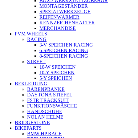
BOX-/ WERKSTATTZUBEHÖR
MONTAGESTÄNDER
SPEZIALWERKZEUGE
REIFENWÄRMER
KENNZEICHENHALTER
MERCHANDISE
PVM WHEELS
RACING
3-V SPEICHEN RACING
6-SPEICHEN RACING
8-SPEICHEN RACING
STREET
10-W SPEICHEN
10-Y SPEICHEN
5-Y SPEICHEN
BEKLEIDUNG
BÄRENPRANKE
DAYTONA STIEFEL
FSTR TRACKSUIT
FUNKTIONSWÄSCHE
HANDSCHUHE
NOLAN HELME
BRIDGESTONE
BIKEPARTS
BMW HP RACE