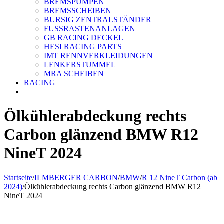
BREMSPUMPEN
BREMSSCHEIBEN
BURSIG ZENTRALSTÄNDER
FUSSRASTENANLAGEN
GB RACING DECKEL
HESI RACING PARTS
IMT RENNVERKLEIDUNGEN
LENKERSTUMMEL
MRA SCHEIBEN
RACING
Ölkühlerabdeckung rechts
Carbon glänzend BMW R12
NineT 2024
Startseite
/
ILMBERGER CARBON
/
BMW
/
R 12 NineT Carbon (ab
2024)
/
Ölkühlerabdeckung rechts Carbon glänzend BMW R12
NineT 2024