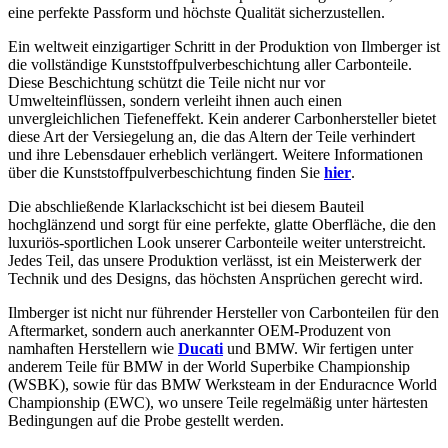
eine perfekte Passform und höchste Qualität sicherzustellen.
Ein weltweit einzigartiger Schritt in der Produktion von Ilmberger ist
die vollständige Kunststoffpulverbeschichtung aller Carbonteile.
Diese Beschichtung schützt die Teile nicht nur vor
Umwelteinflüssen, sondern verleiht ihnen auch einen
unvergleichlichen Tiefeneffekt. Kein anderer Carbonhersteller bietet
diese Art der Versiegelung an, die das Altern der Teile verhindert
und ihre Lebensdauer erheblich verlängert. Weitere Informationen
über die Kunststoffpulverbeschichtung finden Sie
hier
.
Die abschließende Klarlackschicht ist bei diesem Bauteil
hochglänzend und sorgt für eine perfekte, glatte Oberfläche, die den
luxuriös-sportlichen Look unserer Carbonteile weiter unterstreicht.
Jedes Teil, das unsere Produktion verlässt, ist ein Meisterwerk der
Technik und des Designs, das höchsten Ansprüchen gerecht wird.
Ilmberger ist nicht nur führender Hersteller von Carbonteilen für den
Aftermarket, sondern auch anerkannter OEM-Produzent von
namhaften Herstellern wie
Ducati
und BMW. Wir fertigen unter
anderem Teile für BMW in der World Superbike Championship
(WSBK), sowie für das BMW Werksteam in der Enduracnce World
Championship (EWC), wo unsere Teile regelmäßig unter härtesten
Bedingungen auf die Probe gestellt werden.