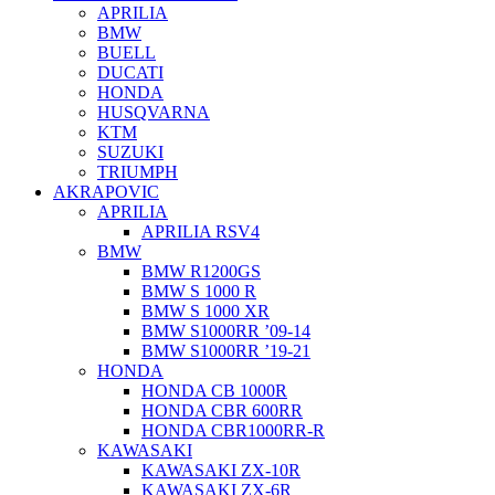
APRILIA
BMW
BUELL
DUCATI
HONDA
HUSQVARNA
KTM
SUZUKI
TRIUMPH
AKRAPOVIC
APRILIA
APRILIA RSV4
BMW
BMW R1200GS
BMW S 1000 R
BMW S 1000 XR
BMW S1000RR ’09-14
BMW S1000RR ’19-21
HONDA
HONDA CB 1000R
HONDA CBR 600RR
HONDA CBR1000RR-R
KAWASAKI
KAWASAKI ZX-10R
KAWASAKI ZX-6R