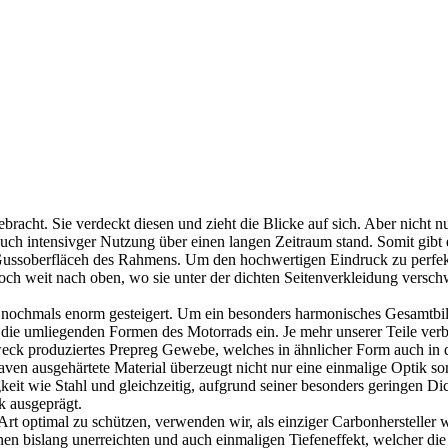
acht. Sie verdeckt diesen und zieht die Blicke auf sich. Aber nicht
h intensivger Nutzung über einen langen Zeitraum stand. Somit gibt e
ussoberfläceh des Rahmens. Um den hochwertigen Eindruck zu perfekti
noch weit nach oben, wo sie unter der dichten Seitenverkleidung versc
 nochmals enorm gesteigert. Um ein besonders harmonisches Gesamtbil
 in die umliegenden Formen des Motorrads ein. Je mehr unserer Teile ve
weck produziertes Prepreg Gewebe, welches in ähnlicher Form auch in
ven ausgehärtete Material überzeugt nicht nur eine einmalige Optik so
gkeit wie Stahl und gleichzeitig, aufgrund seiner besonders geringen D
k ausgeprägt.
rt optimal zu schützen, verwenden wir, als einziger Carbonhersteller w
en bislang unerreichten und auch einmaligen Tiefeneffekt, welcher die