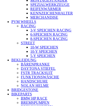
MONTAGESTÄNDER
SPEZIALWERKZEUGE
REIFENWÄRMER
KENNZEICHENHALTER
MERCHANDISE
PVM WHEELS
RACING
3-V SPEICHEN RACING
6-SPEICHEN RACING
8-SPEICHEN RACING
STREET
10-W SPEICHEN
10-Y SPEICHEN
5-Y SPEICHEN
BEKLEIDUNG
BÄRENPRANKE
DAYTONA STIEFEL
FSTR TRACKSUIT
FUNKTIONSWÄSCHE
HANDSCHUHE
NOLAN HELME
BRIDGESTONE
BIKEPARTS
BMW HP RACE
BREMSPUMPEN