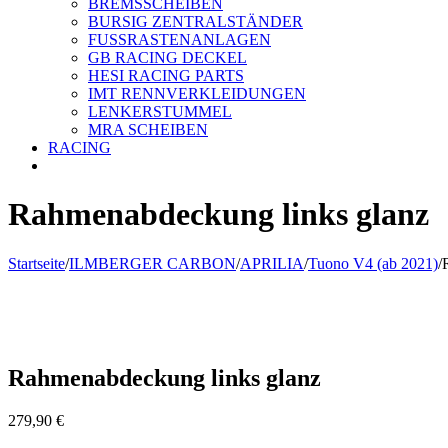
BREMSSCHEIBEN
BURSIG ZENTRALSTÄNDER
FUSSRASTENANLAGEN
GB RACING DECKEL
HESI RACING PARTS
IMT RENNVERKLEIDUNGEN
LENKERSTUMMEL
MRA SCHEIBEN
RACING
Rahmenabdeckung links glanz
Startseite
/
ILMBERGER CARBON
/
APRILIA
/
Tuono V4 (ab 2021)
/
Rahmenabdeckung links glanz
279,90
€