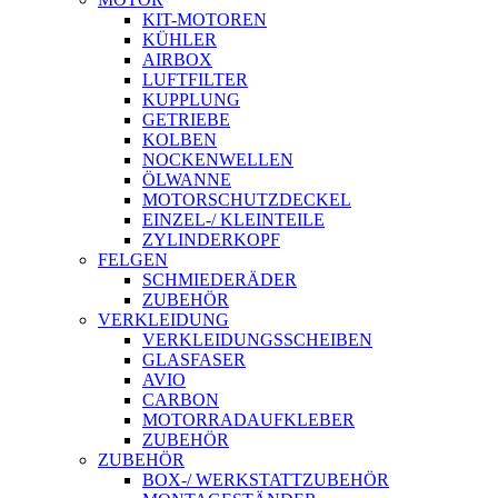
KIT-MOTOREN
KÜHLER
AIRBOX
LUFTFILTER
KUPPLUNG
GETRIEBE
KOLBEN
NOCKENWELLEN
ÖLWANNE
MOTORSCHUTZDECKEL
EINZEL-/ KLEINTEILE
ZYLINDERKOPF
FELGEN
SCHMIEDERÄDER
ZUBEHÖR
VERKLEIDUNG
VERKLEIDUNGSSCHEIBEN
GLASFASER
AVIO
CARBON
MOTORRADAUFKLEBER
ZUBEHÖR
ZUBEHÖR
BOX-/ WERKSTATTZUBEHÖR