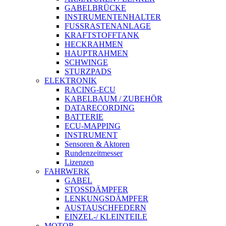
GABELBRÜCKE
INSTRUMENTENHALTER
FUSSRASTENANLAGE
KRAFTSTOFFTANK
HECKRAHMEN
HAUPTRAHMEN
SCHWINGE
STURZPADS
ELEKTRONIK
RACING-ECU
KABELBAUM / ZUBEHÖR
DATARECORDING
BATTERIE
ECU-MAPPING
INSTRUMENT
Sensoren & Aktoren
Rundenzeitmesser
Lizenzen
FAHRWERK
GABEL
STOSSDÄMPFER
LENKUNGSDÄMPFER
AUSTAUSCHFEDERN
EINZEL-/ KLEINTEILE
MOTOR