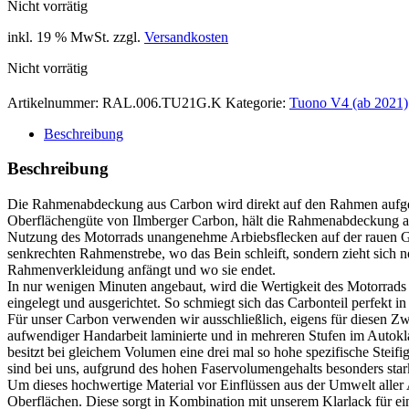
Nicht vorrätig
inkl. 19 % MwSt.
zzgl.
Versandkosten
Nicht vorrätig
Artikelnummer:
RAL.006.TU21G.K
Kategorie:
Tuono V4 (ab 2021)
Beschreibung
Beschreibung
Die Rahmenabdeckung aus Carbon wird direkt auf den Rahmen aufgebr
Oberflächengüte von Ilmberger Carbon, hält die Rahmenabdeckung auc
Nutzung des Motorrads unangenehme Arbiebsflecken auf der rauen G
senkrechten Rahmenstrebe, wo das Bein schleift, sondern zieht sich 
Rahmenverkleidung anfängt und wo sie endet.
In nur wenigen Minuten angebaut, wird die Wertigkeit des Motorrads
eingelegt und ausgerichtet. So schmiegt sich das Carbonteil perfekt
Für unser Carbon verwenden wir ausschließlich, eigens für diesen Z
aufwendiger Handarbeit laminierte und in mehreren Stufen im Autokla
besitzt bei gleichem Volumen eine drei mal so hohe spezifische Steifi
sind bei uns, aufgrund des hohen Faservolumengehalts besonders star
Um dieses hochwertige Material vor Einflüssen aus der Umwelt aller A
Oberflächen. Diese sorgt in Kombination mit unserem Klarlack für ein