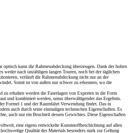
 nur optisch kann die Rahmenabdeckung überzeugen. Dank der hohen
s weder nach unzähligen langen Touren, noch bei der täglichen
onieren, verläuft die Rahmenabdeckung nicht nur an der
hwindet. Somit ist von außen nur schwer zu erkennen, wo die
d zu erhalten werden die Faserlagen von Experten in die Form
rbaut und kombiniert werden, umso überwältigender das Ergebnis.
 der Formel 1 und der Raumfahrt Verwendung findet. Das in
ndern auch durch seine einmaligen technischen Eigenschaften. Es
ichte, auch nur ein Bruchteil dessen Gewichtes. Diese Eigenschaften
eltweit, eine eigens entwickelte Kunststoffbeschichtung auf allen
 hochwertige Qualität des Materials besonders stark zur Geltung