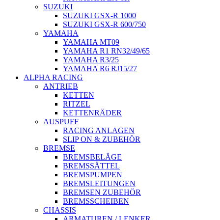
SUZUKI
SUZUKI GSX-R 1000
SUZUKI GSX-R 600/750
YAMAHA
YAMAHA MT09
YAMAHA R1 RN32/49/65
YAMAHA R3/25
YAMAHA R6 RJ15/27
ALPHA RACING
ANTRIEB
KETTEN
RITZEL
KETTENRÄDER
AUSPUFF
RACING ANLAGEN
SLIP ON & ZUBEHÖR
BREMSE
BREMSBELÄGE
BREMSSÄTTEL
BREMSPUMPEN
BREMSLEITUNGEN
BREMSEN ZUBEHÖR
BREMSSCHEIBEN
CHASSIS
ARMATUREN / LENKER