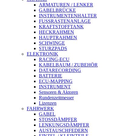
ARMATUREN / LENKER
GABELBRÜCKE
INSTRUMENTENHALTER
FUSSRASTENANLAGE
KRAFTSTOFFTANK
HECKRAHMEN
HAUPTRAHMEN
SCHWINGE
STURZPADS
ELEKTRONIK
RACING-ECU
KABELBAUM / ZUBEHÖR
DATARECORDING
BATTERIE
ECU-MAPPING
INSTRUMENT
Sensoren & Aktoren
Rundenzeitmesser
Lizenzen
FAHRWERK
GABEL
STOSSDÄMPFER
LENKUNGSDÄMPFER
AUSTAUSCHFEDERN
EINZEL-/ KLEINTEILE