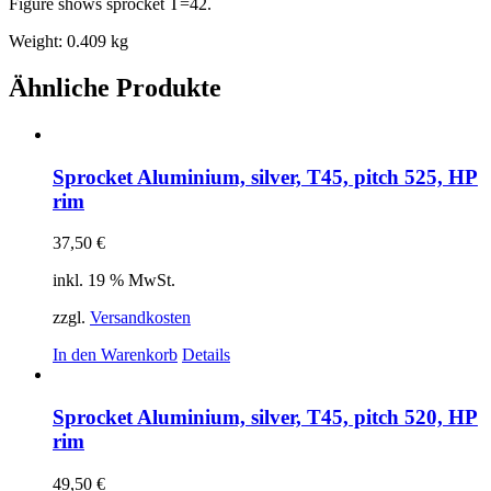
Figure shows sprocket T=42.
Weight: 0.409 kg
Ähnliche Produkte
Sprocket Aluminium, silver, T45, pitch 525, HP
rim
37,50
€
inkl. 19 % MwSt.
zzgl.
Versandkosten
In den Warenkorb
Details
Sprocket Aluminium, silver, T45, pitch 520, HP
rim
49,50
€