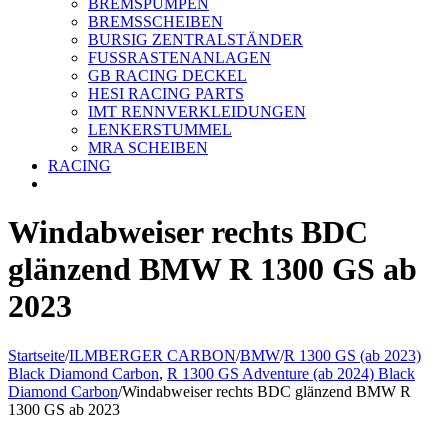
BREMSPUMPEN
BREMSSCHEIBEN
BURSIG ZENTRALSTÄNDER
FUSSRASTENANLAGEN
GB RACING DECKEL
HESI RACING PARTS
IMT RENNVERKLEIDUNGEN
LENKERSTUMMEL
MRA SCHEIBEN
RACING
Windabweiser rechts BDC
glänzend BMW R 1300 GS ab
2023
Startseite
/
ILMBERGER CARBON
/
BMW
/
R 1300 GS (ab 2023)
Black Diamond Carbon
,
R 1300 GS Adventure (ab 2024) Black
Diamond Carbon
/
Windabweiser rechts BDC glänzend BMW R
1300 GS ab 2023