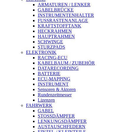
ARMATUREN / LENKER
GABELBRÜCKE
INSTRUMENTENHALTER
FUSSRASTENANLAGE
KRAFTSTOFFTANK
HECKRAHMEN
HAUPTRAHMEN
SCHWINGE
STURZPADS
ELEKTRONIK
RACING-ECU
KABELBAUM / ZUBEHÖR
DATARECORDING
BATTERIE
ECU-MAPPING
INSTRUMENT
Sensoren & Aktoren
Rundenzeitmesser
Lizenzen
FAHRWERK
GABEL
STOSSDÄMPFER
LENKUNGSDÄMPFER
AUSTAUSCHFEDERN
EINZEL-/ KLEINTEILE