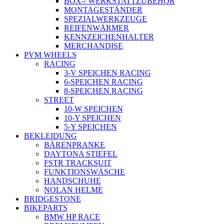
BOX-/ WERKSTATTZUBEHÖR
MONTAGESTÄNDER
SPEZIALWERKZEUGE
REIFENWÄRMER
KENNZEICHENHALTER
MERCHANDISE
PVM WHEELS
RACING
3-V SPEICHEN RACING
6-SPEICHEN RACING
8-SPEICHEN RACING
STREET
10-W SPEICHEN
10-Y SPEICHEN
5-Y SPEICHEN
BEKLEIDUNG
BÄRENPRANKE
DAYTONA STIEFEL
FSTR TRACKSUIT
FUNKTIONSWÄSCHE
HANDSCHUHE
NOLAN HELME
BRIDGESTONE
BIKEPARTS
BMW HP RACE